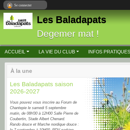
Panneau de gestion des cookies
Se connecter
Les Baladapats
Degemer mat !
ACCUEIL
LA VIE DU CLUB
INFOS PRATIQUE
À la une
Les Baladapats saison
2026-2027
Vous pouvez vous inscrire au Forum de
Chantepie le samedi 5 septembre
matin, de 08H30 à 12H00 Salle Pierre de
Coubertin, Stade Albert Chenard.
Rando douce et Marche nordique douce :
Previous
le 7 septembre à 10H00, RDV parking