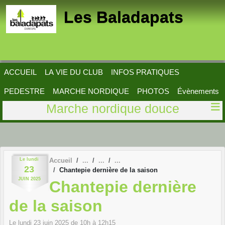
Panneau de gestion des cookies
Les Baladapats
ACCUEIL
LA VIE DU CLUB
INFOS PRATIQUES
PEDESTRE
MARCHE NORDIQUE
PHOTOS
Évènements
Marche nordique douce
Le
lundi
Accueil
23
Chantepie dernière de la saison
JUIN
2025
Chantepie dernière
de la saison
Le
lundi
23
juin
2025
de 10h à 12h15