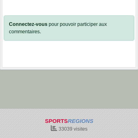
Connectez-vous
pour pouvoir participer aux
commentaires.
SPORTS
REGIONS
33039
visites